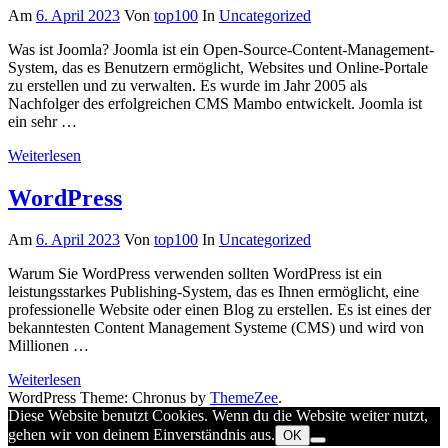
Am
6. April 2023
Von
top100
In
Uncategorized
Was ist Joomla? Joomla ist ein Open-Source-Content-Management-
System, das es Benutzern ermöglicht, Websites und Online-Portale
zu erstellen und zu verwalten. Es wurde im Jahr 2005 als
Nachfolger des erfolgreichen CMS Mambo entwickelt. Joomla ist
ein sehr …
Weiterlesen
WordPress
Am
6. April 2023
Von
top100
In
Uncategorized
Warum Sie WordPress verwenden sollten WordPress ist ein
leistungsstarkes Publishing-System, das es Ihnen ermöglicht, eine
professionelle Website oder einen Blog zu erstellen. Es ist eines der
bekanntesten Content Management Systeme (CMS) und wird von
Millionen …
Weiterlesen
WordPress Theme: Chronus by
ThemeZee
.
Diese Website benutzt Cookies. Wenn du die Website weiter nutzt,
gehen wir von deinem Einverständnis aus.
OK