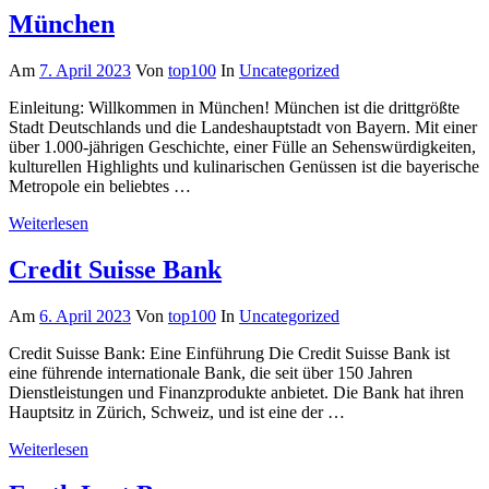
München
Am
7. April 2023
Von
top100
In
Uncategorized
Einleitung: Willkommen in München! München ist die drittgrößte
Stadt Deutschlands und die Landeshauptstadt von Bayern. Mit einer
über 1.000-jährigen Geschichte, einer Fülle an Sehenswürdigkeiten,
kulturellen Highlights und kulinarischen Genüssen ist die bayerische
Metropole ein beliebtes …
Weiterlesen
Credit Suisse Bank
Am
6. April 2023
Von
top100
In
Uncategorized
Credit Suisse Bank: Eine Einführung Die Credit Suisse Bank ist
eine führende internationale Bank, die seit über 150 Jahren
Dienstleistungen und Finanzprodukte anbietet. Die Bank hat ihren
Hauptsitz in Zürich, Schweiz, und ist eine der …
Weiterlesen