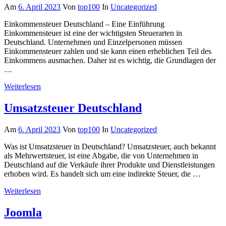
Am
6. April 2023
Von
top100
In
Uncategorized
Einkommensteuer Deutschland – Eine Einführung
Einkommensteuer ist eine der wichtigsten Steuerarten in
Deutschland. Unternehmen und Einzelpersonen müssen
Einkommensteuer zahlen und sie kann einen erheblichen Teil des
Einkommens ausmachen. Daher ist es wichtig, die Grundlagen der
…
Weiterlesen
Umsatzsteuer Deutschland
Am
6. April 2023
Von
top100
In
Uncategorized
Was ist Umsatzsteuer in Deutschland? Umsatzsteuer, auch bekannt
als Mehrwertsteuer, ist eine Abgabe, die von Unternehmen in
Deutschland auf die Verkäufe ihrer Produkte und Dienstleistungen
erhoben wird. Es handelt sich um eine indirekte Steuer, die …
Weiterlesen
Joomla