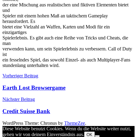
der eine Mischung aus realistischen und fiktiven Elementen bietet
und
Spieler mit einem hohen Maß an taktischem Gameplay
herausfordert. Es
bietet eine Vielzahl an Waffen, Karten und Modi für ein
einzigartiges
Spielerlebnis. Es gibt auch eine Reihe von Tricks und Cheats, die
man
verwenden kann, um sein Spielerlebnis zu verbessern. Call of Duty
ist
ein fesselndes Spiel, das sowohl Einzel- als auch Multiplayer-Fans
stundenlang unterhalten wird.
Beitragsnavigation
Vorheriger Beitrag
Earth Lost Browsergame
Nächster Beitrag
Credit Suisse Bank
WordPress Theme: Chronus by
ThemeZee
.
Diese Website benutzt Cookies. Wenn du die Website weiter nutzt,
gehen wir von deinem Einverständnis aus.
OK