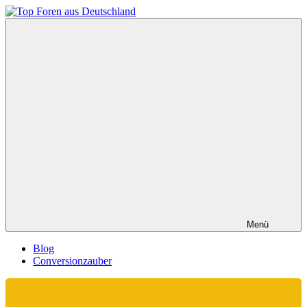
Zum
Inhalt
Top
springen
Foren
aus
Deutschland
Menü
Blog
Conversionzauber