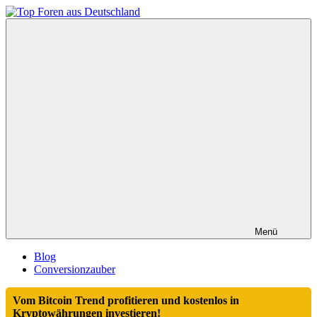
Zum
Inhalt
Top
springen
Foren
aus
Deutschland
Menü
Blog
Conversionzauber
Vom Bitcoin Trend profitieren und kostenlos in
Kryptowährungen investieren!