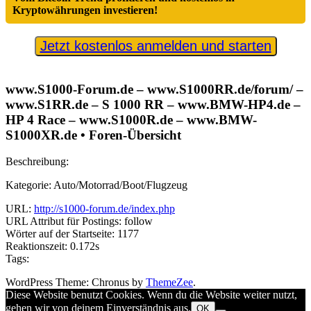
Kryptowährungen investieren!
Jetzt kostenlos anmelden und starten
www.S1000-Forum.de – www.S1000RR.de/forum/ –
www.S1RR.de – S 1000 RR – www.BMW-HP4.de –
HP 4 Race – www.S1000R.de – www.BMW-
S1000XR.de • Foren-Übersicht
Beschreibung:
Kategorie: Auto/Motorrad/Boot/Flugzeug
URL:
http://s1000-forum.de/index.php
URL Attribut für Postings: follow
Wörter auf der Startseite: 1177
Reaktionszeit: 0.172s
Tags:
WordPress Theme: Chronus by
ThemeZee
.
Diese Website benutzt Cookies. Wenn du die Website weiter nutzt,
gehen wir von deinem Einverständnis aus.
OK