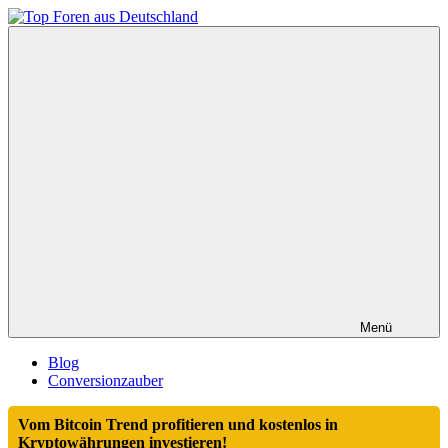
Zum
Inhalt
Top
springen
Foren
aus
Deutschland
Menü
Blog
Conversionzauber
Vom Bitcoin Trend profitieren und kostenlos in
Kryptowährungen investieren!