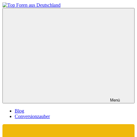
Zum
Inhalt
Top
springen
Foren
aus
Deutschland
Menü
Blog
Conversionzauber