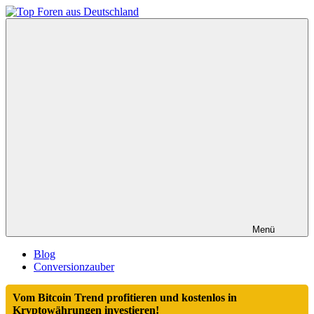
Zum
Inhalt
Top
springen
Foren
aus
Deutschland
Menü
Blog
Conversionzauber
Vom Bitcoin Trend profitieren und kostenlos in
Kryptowährungen investieren!