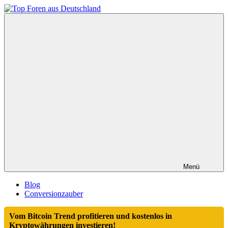
Zum
Inhalt
Top
springen
Foren
aus
Deutschland
Menü
Blog
Conversionzauber
Vom Bitcoin Trend profitieren und kostenlos in
Kryptowährungen investieren!