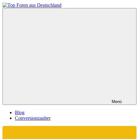
Zum
Inhalt
Top
springen
Foren
aus
Deutschland
Menü
Blog
Conversionzauber