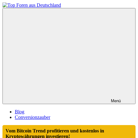
Zum
Inhalt
Top
springen
Foren
aus
Deutschland
Menü
Blog
Conversionzauber
Vom Bitcoin Trend profitieren und kostenlos in
Kryptowährungen investieren!