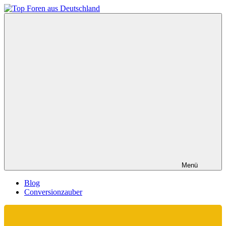
Zum
Inhalt
Top
springen
Foren
aus
Deutschland
Menü
Blog
Conversionzauber