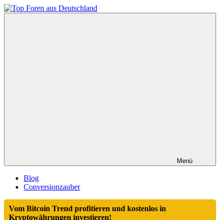
Zum
Inhalt
Top
springen
Foren
aus
Deutschland
Menü
Blog
Conversionzauber
Vom Bitcoin Trend profitieren und kostenlos in
Kryptowährungen investieren!