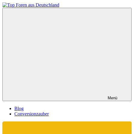
Zum
Inhalt
Top
springen
Foren
aus
Deutschland
Menü
Blog
Conversionzauber