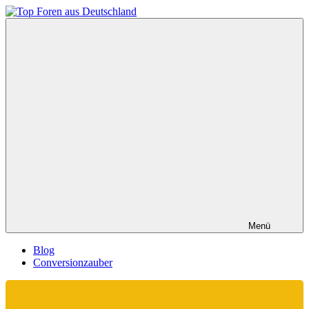
Zum
Inhalt
Top
springen
Foren
aus
Deutschland
Menü
Blog
Conversionzauber