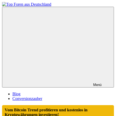
Zum
Inhalt
Top
springen
Foren
aus
Deutschland
Menü
Blog
Conversionzauber
Vom Bitcoin Trend profitieren und kostenlos in
Kryptowährungen investieren!