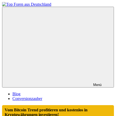
Zum
Inhalt
Top
springen
Foren
aus
Deutschland
Menü
Blog
Conversionzauber
Vom Bitcoin Trend profitieren und kostenlos in
Kryptowährungen investieren!