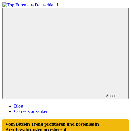
Zum
Inhalt
Top
springen
Foren
aus
Deutschland
Menü
Blog
Conversionzauber
Vom Bitcoin Trend profitieren und kostenlos in
Kryptowährungen investieren!