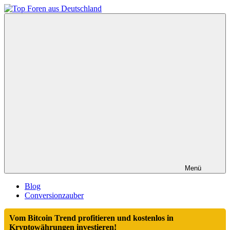
Zum
Inhalt
Top
springen
Foren
aus
Deutschland
Menü
Blog
Conversionzauber
Vom Bitcoin Trend profitieren und kostenlos in
Kryptowährungen investieren!