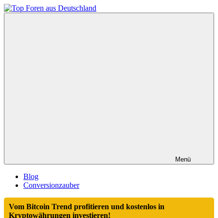
Zum
Inhalt
Top
springen
Foren
aus
Deutschland
Menü
Blog
Conversionzauber
Vom Bitcoin Trend profitieren und kostenlos in
Kryptowährungen investieren!