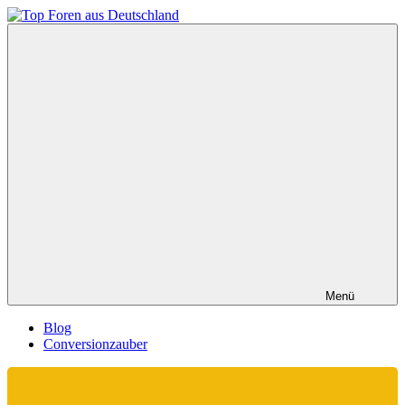
Zum
Inhalt
Top
springen
Foren
aus
Deutschland
Menü
Blog
Conversionzauber