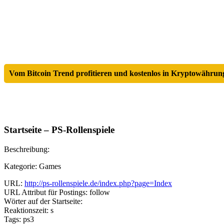
Vom Bitcoin Trend profitieren und kostenlos in Kryptowährung
Startseite – PS-Rollenspiele
Beschreibung:
Kategorie: Games
URL:
http://ps-rollenspiele.de/index.php?page=Index
URL Attribut für Postings: follow
Wörter auf der Startseite:
Reaktionszeit: s
Tags: ps3