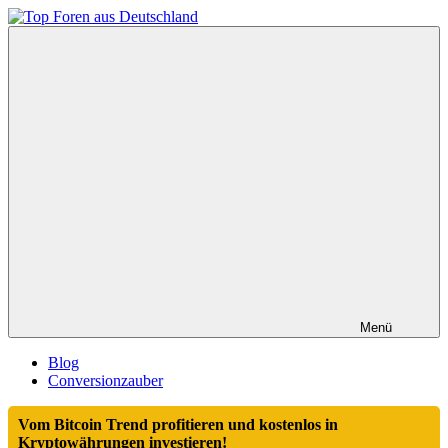
Zum
Inhalt
Top
springen
Foren
aus
Deutschland
Menü
Blog
Conversionzauber
Vom Bitcoin Trend profitieren und kostenlos in
Kryptowährungen investieren!