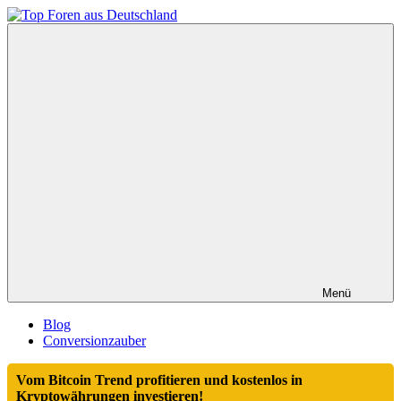
Zum
Inhalt
Top
springen
Foren
aus
Deutschland
Menü
Blog
Conversionzauber
Vom Bitcoin Trend profitieren und kostenlos in
Kryptowährungen investieren!