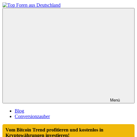
Zum
Inhalt
Top
springen
Foren
aus
Deutschland
Menü
Blog
Conversionzauber
Vom Bitcoin Trend profitieren und kostenlos in
Kryptowährungen investieren!