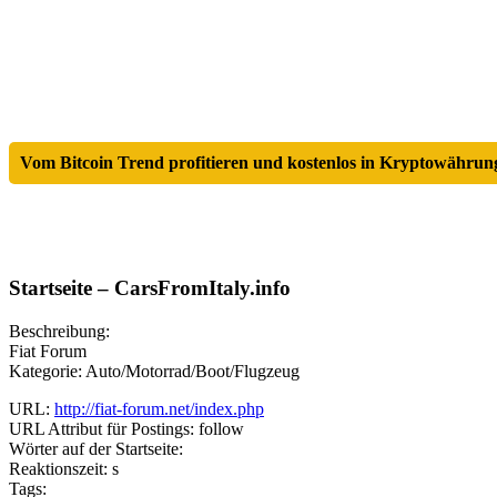
Vom Bitcoin Trend profitieren und kostenlos in Kryptowährung
Startseite – CarsFromItaly.info
Beschreibung:
Fiat Forum
Kategorie: Auto/Motorrad/Boot/Flugzeug
URL:
http://fiat-forum.net/index.php
URL Attribut für Postings: follow
Wörter auf der Startseite:
Reaktionszeit: s
Tags: