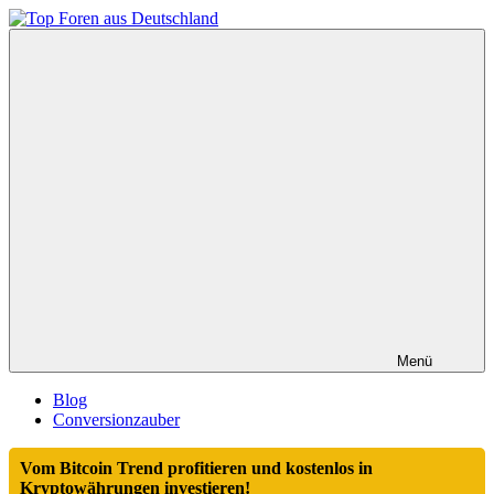
Zum
Inhalt
Top
springen
Foren
aus
Deutschland
Menü
Blog
Conversionzauber
Vom Bitcoin Trend profitieren und kostenlos in
Kryptowährungen investieren!