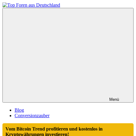
Zum
Inhalt
Top
springen
Foren
aus
Deutschland
Menü
Blog
Conversionzauber
Vom Bitcoin Trend profitieren und kostenlos in
Kryptowährungen investieren!