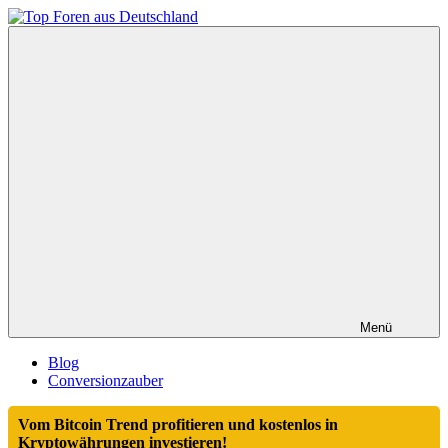
Zum
Inhalt
Top
springen
Foren
aus
Deutschland
Menü
Blog
Conversionzauber
Vom Bitcoin Trend profitieren und kostenlos in
Kryptowährungen investieren!