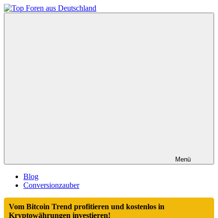
Zum
Inhalt
Top
springen
Foren
aus
Deutschland
Menü
Blog
Conversionzauber
Vom Bitcoin Trend profitieren und kostenlos in
Kryptowährungen investieren!