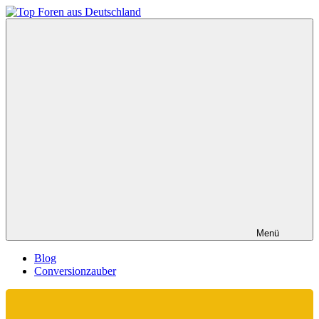
Zum
Inhalt
Top
springen
Foren
aus
Deutschland
Menü
Blog
Conversionzauber