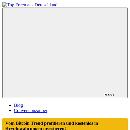
Zum
Inhalt
Top
springen
Foren
aus
Deutschland
Menü
Blog
Conversionzauber
Vom Bitcoin Trend profitieren und kostenlos in
Kryptowährungen investieren!