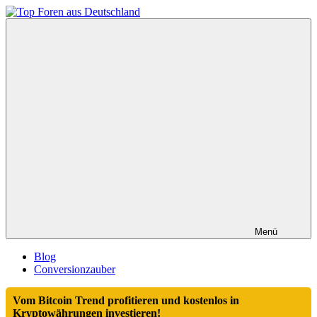
Zum
Inhalt
Top
springen
Foren
aus
Deutschland
Menü
Blog
Conversionzauber
Vom Bitcoin Trend profitieren und kostenlos in
Kryptowährungen investieren!