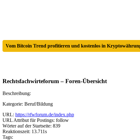
Vom Bitcoin Trend profitieren und kostenlos in Kryptowährung
Rechtsfachwirteforum – Foren-Übersicht
Beschreibung:
Kategorie: Beruf/Bildung
URL:
https://rfwforum.de/index.php
URL Attribut für Postings: follow
Wörter auf der Startseite: 839
Reaktionszeit: 13.711s
Tags: