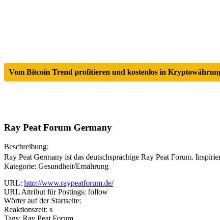
Vom Bitcoin Trend profitieren und kostenlos in Kryptowährung
Ray Peat Forum Germany
Beschreibung:
Ray Peat Germany ist das deutschsprachige Ray Peat Forum. Inspiri
Kategorie: Gesundheit/Ernährung
URL:
http://www.raypeatforum.de/
URL Attribut für Postings: follow
Wörter auf der Startseite:
Reaktionszeit: s
Tags: Ray Peat Forum