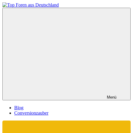
Zum
Inhalt
Top
springen
Foren
aus
Deutschland
Menü
Blog
Conversionzauber