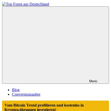
Zum
Inhalt
Top
springen
Foren
aus
Deutschland
Menü
Blog
Conversionzauber
Vom Bitcoin Trend profitieren und kostenlos in
Kryptowährungen investieren!