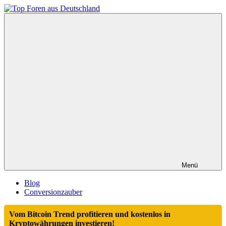
Zum
Inhalt
Top
springen
Foren
aus
Deutschland
Menü
Blog
Conversionzauber
Vom Bitcoin Trend profitieren und kostenlos in
Kryptowährungen investieren!