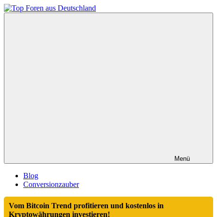
Zum
Inhalt
Top
springen
Foren
aus
Deutschland
Menü
Blog
Conversionzauber
Vom Bitcoin Trend profitieren und kostenlos in
Kryptowährungen investieren!