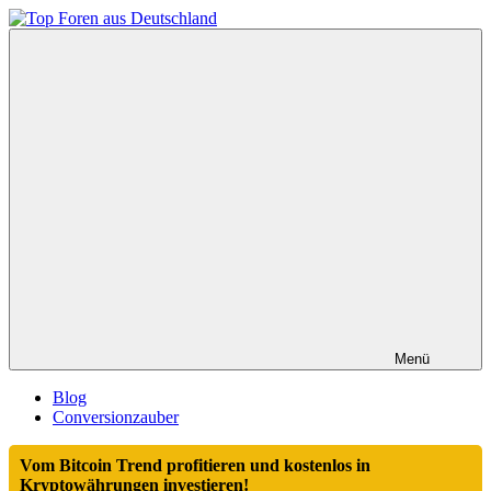
Zum
Inhalt
Top
springen
Foren
aus
Deutschland
Menü
Blog
Conversionzauber
Vom Bitcoin Trend profitieren und kostenlos in
Kryptowährungen investieren!