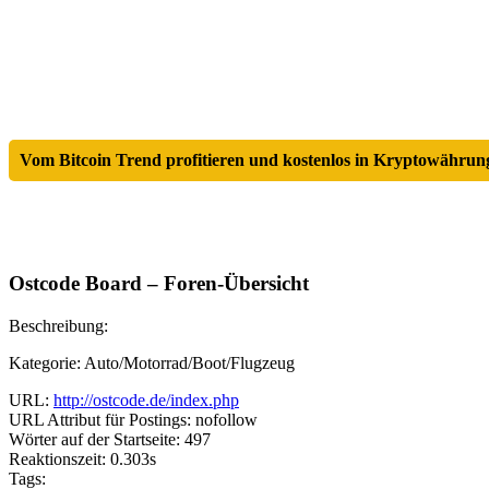
Vom Bitcoin Trend profitieren und kostenlos in Kryptowährung
Ostcode Board – Foren-Übersicht
Beschreibung:
Kategorie: Auto/Motorrad/Boot/Flugzeug
URL:
http://ostcode.de/index.php
URL Attribut für Postings: nofollow
Wörter auf der Startseite: 497
Reaktionszeit: 0.303s
Tags: