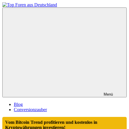
Zum
Inhalt
Top
springen
Foren
aus
Deutschland
Menü
Blog
Conversionzauber
Vom Bitcoin Trend profitieren und kostenlos in
Kryptowährungen investieren!