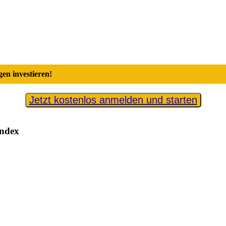
en investieren!
Jetzt kostenlos anmelden und starten
Index