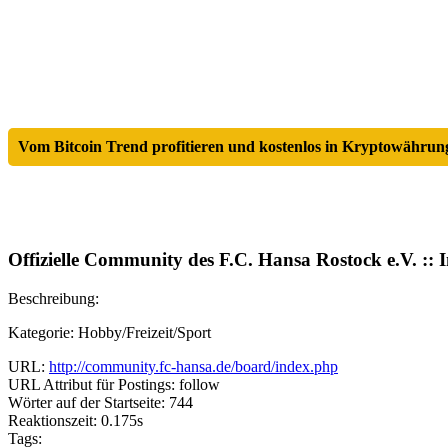
Vom Bitcoin Trend profitieren und kostenlos in Kryptowährung
Offizielle Community des F.C. Hansa Rostock e.V. :: 
Beschreibung:
Kategorie: Hobby/Freizeit/Sport
URL:
http://community.fc-hansa.de/board/index.php
URL Attribut für Postings: follow
Wörter auf der Startseite: 744
Reaktionszeit: 0.175s
Tags: