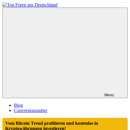
Zum
Inhalt
Top
springen
Foren
aus
Deutschland
Menü
Blog
Conversionzauber
Vom Bitcoin Trend profitieren und kostenlos in
Kryptowährungen investieren!