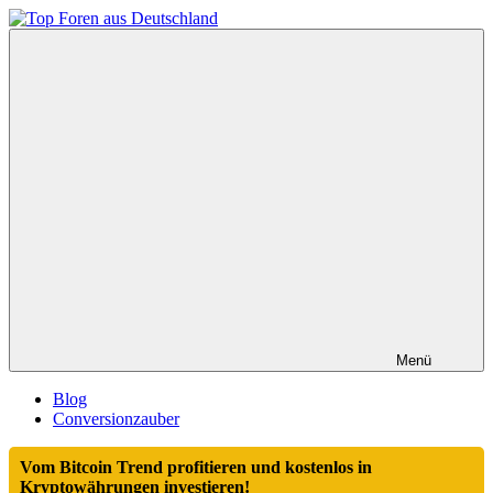
Zum
Inhalt
Top
springen
Foren
aus
Deutschland
Menü
Blog
Conversionzauber
Vom Bitcoin Trend profitieren und kostenlos in
Kryptowährungen investieren!