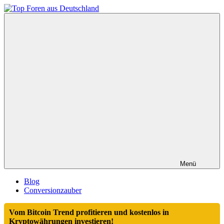
Zum
Inhalt
Top
springen
Foren
aus
Deutschland
Menü
Blog
Conversionzauber
Vom Bitcoin Trend profitieren und kostenlos in
Kryptowährungen investieren!