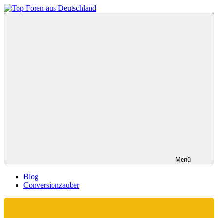
Zum
Inhalt
Top
springen
Foren
aus
Deutschland
Menü
Blog
Conversionzauber