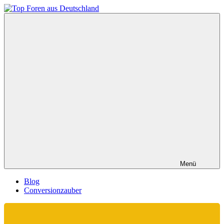
Zum
Inhalt
Top
springen
Foren
aus
Deutschland
Menü
Blog
Conversionzauber