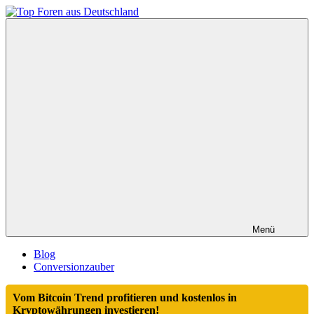
Zum
Inhalt
Top
springen
Foren
aus
Deutschland
Menü
Blog
Conversionzauber
Vom Bitcoin Trend profitieren und kostenlos in
Kryptowährungen investieren!