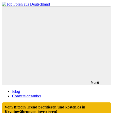
Zum
Inhalt
Top
springen
Foren
aus
Deutschland
Menü
Blog
Conversionzauber
Vom Bitcoin Trend profitieren und kostenlos in
Kryptowährungen investieren!